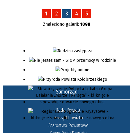
1
2
3
4
5
Znaleziono galerii:
1098
Samorząd
Rada Powiatu
Zarząd Powiatu
Starostwo Powiatowe