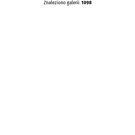
Znaleziono galerii:
1098
Publikacja od
—