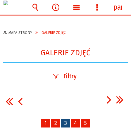
panel
Wyszukiwarka
Narzędzia
Menu
Menu
główne
szczegółowe
MAPA STRONY
GALERIE ZDJĘĆ
GALERIE ZDJĘĆ
Filtry
Fraza
Kategoria
1
2
3
4
5