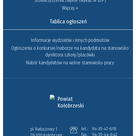
Stowarzyszenia zwykłe (wykaz w BIP)
Więcej »
Tablica ogłoszeń
Informacje wydziałów i innych podmiotów
Ogłoszenia o konkursie/naborze na kandydata na stanowisko
dyrektora szkoły/placówki
Nabór kandydatów na wolne stanowisko pracy
Powiat
Kołobrzeski
tel.:
94-35-47-618
pl Ratuszowy 1
fax.:
94-35-44-642
78-100 Kołobrzeg