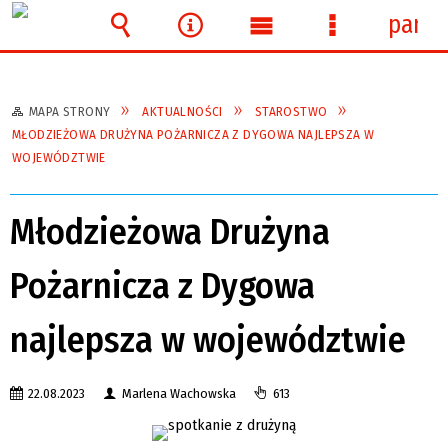
panel
Wyszukiwarka
Narzędzia
Menu
Menu
główne
szczegółowe
MAPA STRONY
AKTUALNOŚCI
STAROSTWO
MŁODZIEŻOWA DRUŻYNA POŻARNICZA Z DYGOWA NAJLEPSZA W
WOJEWÓDZTWIE
Młodzieżowa Drużyna
Pożarnicza z Dygowa
najlepsza w województwie
22.08.2023
Marlena Wachowska
613