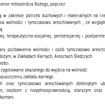
ienie miłosierdzia Bożego, poprzez:
ną w zakresie potrzeb duchowych i materialnych na rz
nia wolności i tymczasowo aresztowanych , ze względ
ą.
 terapeutyczno-socjalnej, penitencjarnej i postpeniten
kary pozbawienia wolności i osób tymczasowo areszt
 Bożym, w Zakładach Karnych, Aresztach Śledczych.
ości.
rzygotowanie skazanego do wyjścia na wolność.
opuszczeniu zakładu karnego.
 oraz tymczasowo aresztowanych dotkniętym ub
em, osobom z niepełnosprawnością, starszym ora
rkomani.