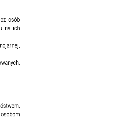
ecz osób
u na ich
cjarnej,
owanych,
óstwem,
z osobom