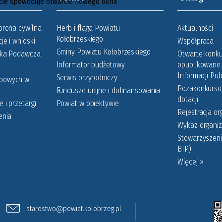
brona cywilna
Herb i flaga Powiatu
Aktualności
Kołobrzeskiego
je i wnioski
Współpraca
Gminy Powiatu Kołobrzeskiego
nka Podawcza
Otwarte konku
Informator budżetowy
opublikowane 
Informacji Pub
Serwis przyrodniczy
obowych w
Pozakonkursow
Fundusze unijne i dofinansowania
dotacji
 i przetargi
Powiat w obiektywie
Rejestracja or
enia
Wykaz organiz
Stowarzyszeni
BIP)
Więcej »
starostwo@powiat.kolobrzeg.pl