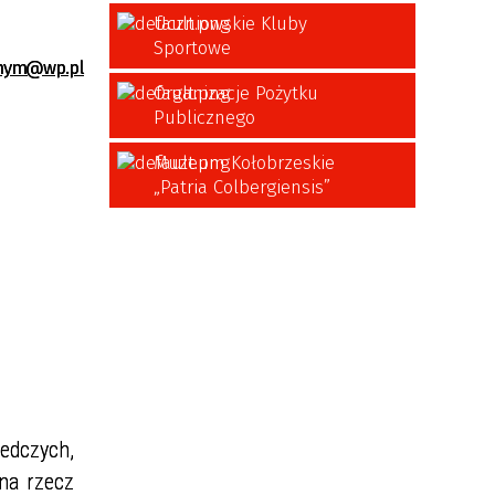
Uczniowskie Kluby
Sportowe
nym@wp.pl
Organizacje Pożytku
Publicznego
Muzeum Kołobrzeskie
„Patria Colbergiensis”
edczych,
na rzecz