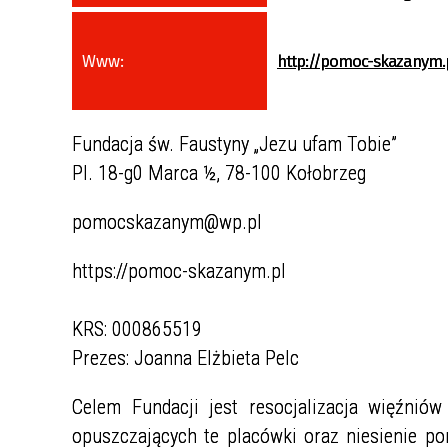
pieniędzy oraz finansowaniu
terroryzmu
Www:
http://pomoc-skazanym.
Fundacja św. Faustyny „Jezu ufam Tobie”
Pl. 18-g0 Marca ½, 78-100 Kołobrzeg
pomocskazanym@wp.pl
https://pomoc-skazanym.pl
KRS: 000865519
Prezes: Joanna Elżbieta Pelc
Celem Fundacji jest resocjalizacja więźnió
opuszczających te placówki oraz niesienie p