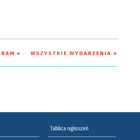
Kategoria
Trwające w
—
zakresie
Miejsce
GRAM
WSZYSTKIE WYDARZENIA
Organizator
Tablica ogłoszeń