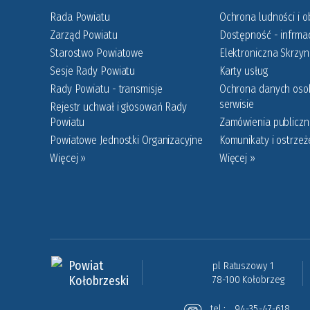
Rada Powiatu
Ochrona ludności i o
Zarząd Powiatu
Dostępność - infrmac
Starostwo Powiatowe
Elektroniczna Skrzy
Sesje Rady Powiatu
Karty usług
Rady Powiatu - transmisje
Ochrona danych os
serwisie
Rejestr uchwał i głosowań Rady
Powiatu
Zamówienia publiczne
Powiatowe Jednostki Organizacyjne
Komunikaty i ostrzeż
Więcej »
Więcej »
Powiat
pl Ratuszowy 1
Kołobrzeski
78-100 Kołobrzeg
tel.:
94-35-47-618