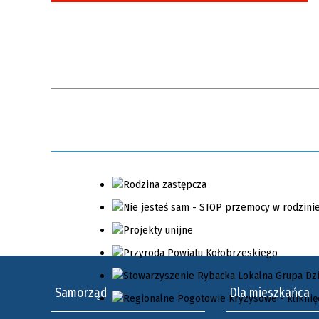
ten
pieniędzy oraz finansowaniu
filtr
terroryzmu
Samorząd
Dla mieszkańca