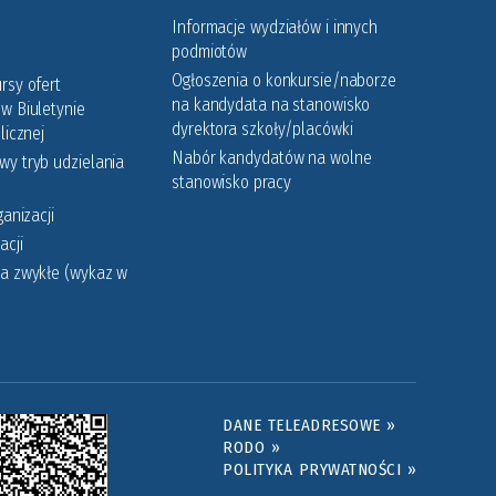
Informacje wydziałów i innych
podmiotów
Ogłoszenia o konkursie/naborze
rsy ofert
na kandydata na stanowisko
w Biuletynie
dyrektora szkoły/placówki
licznej
Nabór kandydatów na wolne
y tryb udzielania
stanowisko pracy
ganizacji
acji
a zwykłe (wykaz w
DANE TELEADRESOWE »
RODO »
POLITYKA PRYWATNOŚCI »