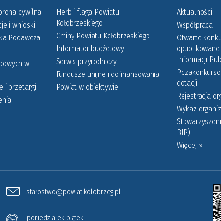
brona cywilna
Herb i flaga Powiatu
Aktualności
Kołobrzeskiego
je i wnioski
Współpraca
Gminy Powiatu Kołobrzeskiego
nka Podawcza
Otwarte konku
Informator budżetowy
opublikowane 
Informacji Pub
Serwis przyrodniczy
obowych w
Pozakonkursow
Fundusze unijne i dofinansowania
dotacji
 i przetargi
Powiat w obiektywie
Rejestracja or
enia
Wykaz organiz
Stowarzyszeni
BIP)
Więcej »
starostwo@powiat.kolobrzeg.pl
poniedzialek-piątek: