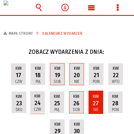
Wyszukiwarka
Narzędzia
Menu
Menu
główne
szcze
MAPA STRONY
KALENDARZ WYDARZEŃ
ZOBACZ WYDARZENIA Z DNIA:
KWI
KWI
KWI
KWI
KWI
KWI
17
18
19
20
21
22
CZW
PIĄ
SOB
NIE
PON
WTO
KWI
KWI
KWI
KWI
KWI
KWI
24
23
25
26
27
28
CZW
ŚRO
PIĄ
SOB
NIE
PON
KWI
KWI
29
30