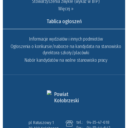
Stowarzyszenia zwykłe (wykaz w BIP)
Więcej »
Tablica ogłoszeń
Informacje wydziałów i innych podmiotów
Ogłoszenia o konkursie/naborze na kandydata na stanowisko
dyrektora szkoły/placówki
Nabór kandydatów na wolne stanowisko pracy
Powiat
Kołobrzeski
tel.:
94-35-47-618
pl Ratuszowy 1
fax.:
94-35-44-642