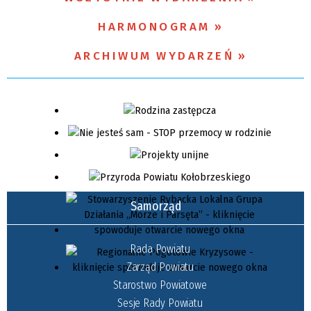
HARMONOGRAM
Miejsce
ARCHIWUM WYDARZEŃ
Organizator
Samorząd
Rada Powiatu
Zarząd Powiatu
Starostwo Powiatowe
Sesje Rady Powiatu