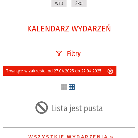
WTO
ŚRO
KALENDARZ WYDARZEŃ
Filtry
Szukana fraza
Trwające w zakresie:
od 27.04.2025 do 27.04.2025
Usuń
ten
filtr
Kategoria
Lista jest pusta
Trwające w
zakresie
WSZYSTKIE WYDARZENIA
—