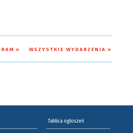
Kategoria
Trwające w
—
zakresie
Miejsce
GRAM
WSZYSTKIE WYDARZENIA
Organizator
Tablica ogłoszeń