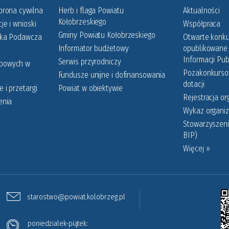
brona cywilna
Herb i flaga Powiatu
Aktualności
Kołobrzeskiego
je i wnioski
Współpraca
Gminy Powiatu Kołobrzeskiego
nka Podawcza
Otwarte konku
Informator budżetowy
opublikowane 
Informacji Pub
Serwis przyrodniczy
obowych w
Pozakonkursow
Fundusze unijne i dofinansowania
dotacji
 i przetargi
Powiat w obiektywie
Rejestracja or
enia
Wykaz organiz
Stowarzyszeni
BIP)
Więcej »
starostwo@powiat.kolobrzeg.pl
poniedzialek-piątek: