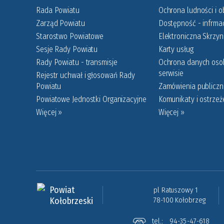
Rada Powiatu
Ochrona ludności i o
Zarząd Powiatu
Dostępność - infrmac
Starostwo Powiatowe
Elektroniczna Skrzy
Sesje Rady Powiatu
Karty usług
Rady Powiatu - transmisje
Ochrona danych os
serwisie
Rejestr uchwał i głosowań Rady
Powiatu
Zamówienia publiczne
Powiatowe Jednostki Organizacyjne
Komunikaty i ostrzeż
Więcej »
Więcej »
Powiat
pl Ratuszowy 1
Kołobrzeski
78-100 Kołobrzeg
tel.:
94-35-47-618