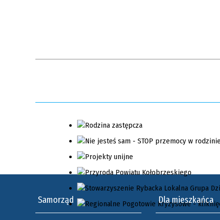
ten
pieniędzy oraz finansowaniu
filtr
terroryzmu
Samorząd
Dla mieszkańca