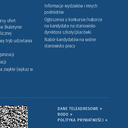
Informacje wydziałów i innych
podmiotów
Ogłoszenia o konkursie/naborze
rsy ofert
na kandydata na stanowisko
w Biuletynie
dyrektora szkoły/placówki
licznej
Nabór kandydatów na wolne
y tryb udzielania
stanowisko pracy
ganizacji
acji
a zwykłe (wykaz w
DANE TELEADRESOWE »
RODO »
POLITYKA PRYWATNOŚCI »