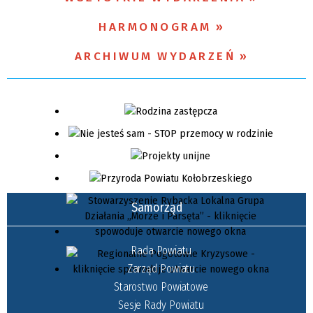
HARMONOGRAM
Miejsce
ARCHIWUM WYDARZEŃ
Organizator
Samorząd
Rada Powiatu
Zarząd Powiatu
Starostwo Powiatowe
Sesje Rady Powiatu