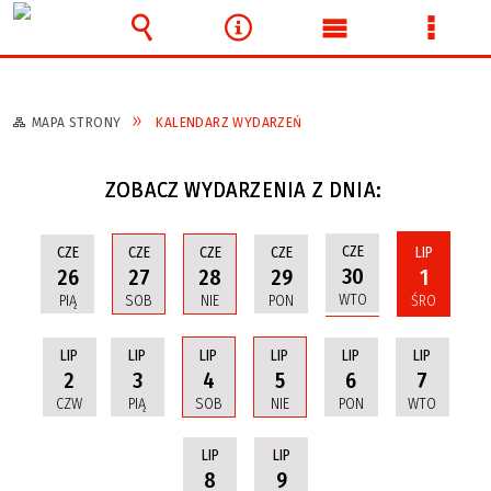
Wyszukiwarka
Narzędzia
Menu
Menu
główne
szcze
MAPA STRONY
KALENDARZ WYDARZEŃ
ZOBACZ WYDARZENIA Z DNIA:
CZE
CZE
CZE
CZE
CZE
LIP
30
26
27
28
29
1
WTO
PIĄ
SOB
NIE
PON
ŚRO
LIP
LIP
LIP
LIP
LIP
LIP
2
3
4
5
6
7
CZW
PIĄ
SOB
NIE
PON
WTO
LIP
LIP
8
9