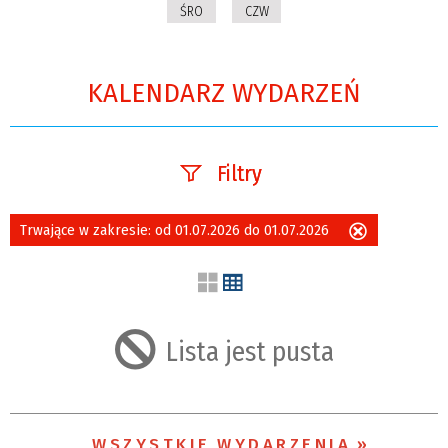
ŚRO
CZW
KALENDARZ WYDARZEŃ
Filtry
Szukana fraza
Trwające w zakresie:
od 01.07.2026 do 01.07.2026
Usuń
ten
filtr
Kategoria
Lista jest pusta
Trwające w
zakresie
WSZYSTKIE WYDARZENIA
—