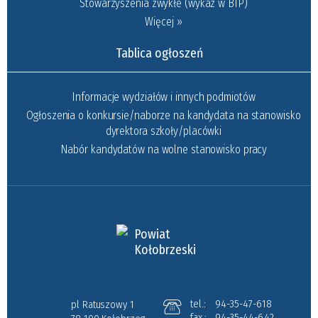
Stowarzyszenia zwykłe (wykaz w BIP)
Więcej »
Tablica ogłoszeń
Informacje wydziałów i innych podmiotów
Ogłoszenia o konkursie/naborze na kandydata na stanowisko
dyrektora szkoły/placówki
Nabór kandydatów na wolne stanowisko pracy
Powiat
Kołobrzeski
tel.:
94-35-47-618
pl Ratuszowy 1
fax.:
94-35-44-642